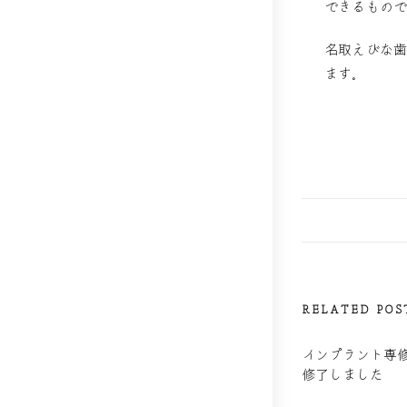
できるもの
名取えびな
ます。
RELATED POS
インプラント専
修了しました