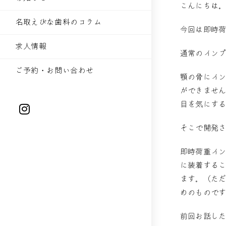
こんにちは
名取えびな歯科のコラム
今回は即時
求人情報
通常のイン
ご予約・お問い合わせ
顎の骨にイ
ができませ
目を気にす
そこで開発
即時荷重イ
に装着する
ます。（た
めのもので
前回お話し