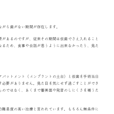
ながら歯がない期間が存在します。
要があるのですが、従来その期間は仮歯でさえ入れること
なるため、食事や会話が思うように出来なかったり、見た
アバットメント（インプラントの土台）と仮歯を手術当日
す必要がありません。見た目を気にせず過ごすことができ
ものではなく、あくまで審美面や発音のしにくさを補うた
的難易度の高い治療と言われています。もちろん無条件に