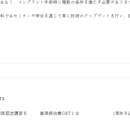
ではなく、インプラント手術時に複数の条件を満たす必要がありま
歯科ではセミナーや学会を通じて常に技術のアップデートを行い、
TS
修医認定講習を
歯周病治療GBTとは
1周年を