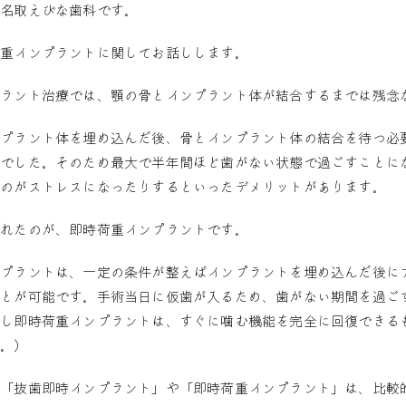
。名取えびな歯科です。
荷重インプラントに関してお話しします。
プラント治療では、顎の骨とインプラント体が結合するまでは残念
ンプラント体を埋め込んだ後、骨とインプラント体の結合を待つ必
んでした。そのため最大で半年間ほど歯がない状態で過ごすことに
るのがストレスになったりするといったデメリットがあります。
されたのが、即時荷重インプラントです。
ンプラントは、一定の条件が整えばインプラントを埋め込んだ後に
ことが可能です。手術当日に仮歯が入るため、歯がない期間を過ご
だし即時荷重インプラントは、すぐに噛む機能を完全に回復できる
す。）
た「抜歯即時インプラント」や「即時荷重インプラント」は、比較