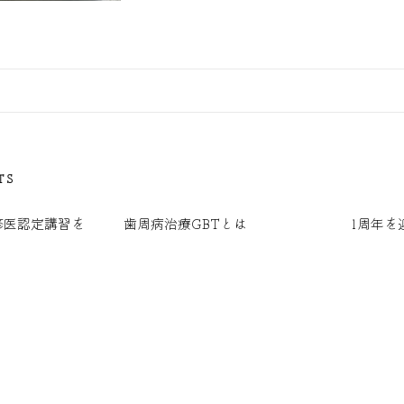
TS
修医認定講習を
歯周病治療GBTとは
1周年を