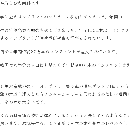
。名取えびな歯科です
大学に赴きインプラントのセミナーに参加してきました。年間コー
生の症例発表を勉強させて頂きました。年間1000本以上インプ
属するインプラント即時荷重研究会の理事もされています。
内では年間で約60万本のインプラントが埋入されています。
韓国では半分の人口にも関わらず年間800万本のインプラントが
。
も美容意識が強く、インプラント普及率が世界ダントツ1位とい
間50本以上埋入したらメジャーユーザーと言われるのに比べ韓国
り、その差は大きいです。
個々の歯科医師の技術が遅れているかというと決してそのようなこ
大勢います。岩城先生も、できるだけ日本の歯科業界のレベルを上