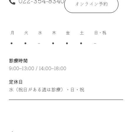
022-354-8340
オンライン予約
月
火
水
木
金
土
日・祝
●
●
–
●
●
●
–
診療時間
9:00~13:00 / 14:00~18:00
定休日
水（祝日がある週は診療）・日・祝