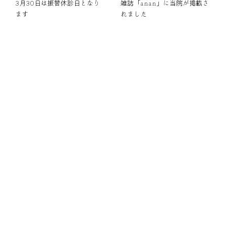
3月30日は振替休診日となり
雑誌「anan」に当院が掲載さ
ます
れました
いい歯を残す